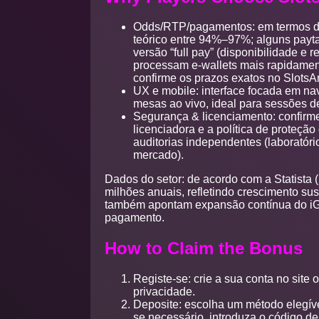
Odds/RTP/pagamentos: em termos de 
teórico entre 94%–97%; alguns pay
versão “full pay” (disponibilidade e
processam e‑wallets mais rapidamen
confirme os prazos exatos no Slots
UX e mobile: interface focada em na
mesas ao vivo, ideal para sessões d
Segurança & licenciamento: confirme
licenciadora e a política de proteç
auditorias independentes (laborató
mercado).
Dados do setor: de acordo com a Statista (
milhões anuais, refletindo crescimento s
também apontam expansão contínua do iG
pagamento.
How to Claim the Bonus
Registe-se: crie a sua conta no site 
privacidade.
Deposite: escolha um método elegível
se necessário, introduza o código d