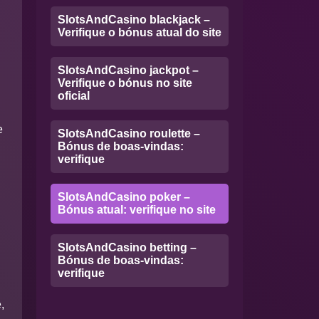
SlotsAndCasino blackjack –
Verifique o bónus atual do site
SlotsAndCasino jackpot –
Verifique o bónus no site
oficial
e
SlotsAndCasino roulette –
Bónus de boas‑vindas:
verifique
SlotsAndCasino poker –
Bónus atual: verifique no site
SlotsAndCasino betting –
Bónus de boas-vindas:
verifique
,