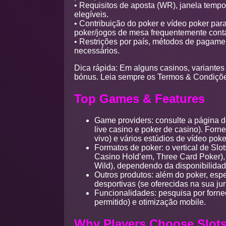
• Requisitos de aposta (WR), janela tempo
elegíveis.
• Contribuição do poker e vídeo poker par
poker/jogos de mesa frequentemente conta
• Restrições por país, métodos de pagame
necessários.
Dica rápida: Em alguns casinos, variantes
bónus. Leia sempre os Termos & Condiçõe
Top Games & Features
Game providers: consulte a página de
live casino e poker de casino). For
vivo) e vários estúdios de vídeo pok
Formatos de poker: o vertical de Slo
Casino Hold’em, Three Card Poker), 
Wild), dependendo da disponibilidad
Outros produtos: além do poker, espe
desportivas (se oferecidas na sua jur
Funcionalidades: pesquisa por fornec
permitido) e otimização mobile.
Why Players Choose Slot