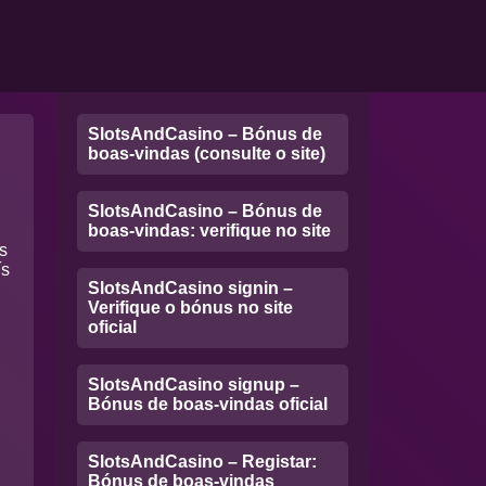
SlotsAndCasino – Bónus de
boas‑vindas (consulte o site)
SlotsAndCasino – Bónus de
boas‑vindas: verifique no site
s
ís
SlotsAndCasino signin –
Verifique o bónus no site
oficial
SlotsAndCasino signup –
Bónus de boas‑vindas oficial
SlotsAndCasino – Registar:
Bónus de boas‑vindas