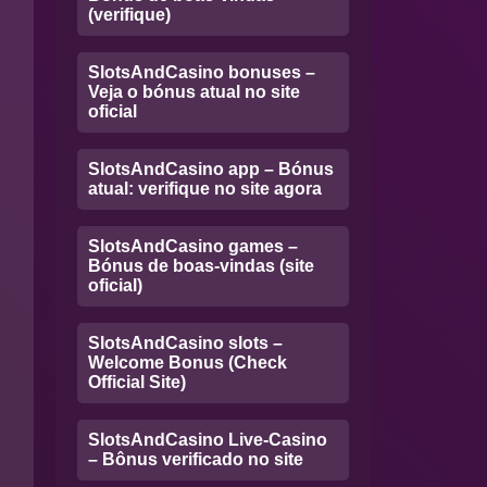
(verifique)
SlotsAndCasino bonuses –
Veja o bónus atual no site
oficial
SlotsAndCasino app – Bónus
atual: verifique no site agora
SlotsAndCasino games –
Bónus de boas‑vindas (site
oficial)
SlotsAndCasino slots –
Welcome Bonus (Check
Official Site)
SlotsAndCasino Live-Casino
– Bônus verificado no site