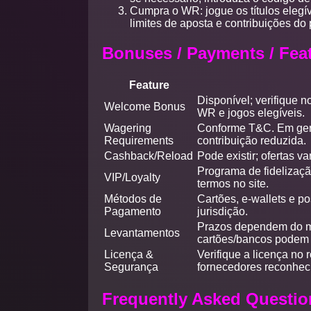
Cumpra o WR: jogue os títulos elegív
limites de aposta e contribuições do
Bonuses / Payments / Fea
Feature
Disponível; verifique n
Welcome Bonus
WR e jogos elegíveis.
Wagering
Conforme T&C. Em geral
Requirements
contribuição reduzida.
Cashback/Reload
Pode existir; ofertas 
Programa de fidelizaçã
VIP/Loyalty
termos no site.
Métodos de
Cartões, e‑wallets e p
Pagamento
jurisdição.
Prazos dependem do mé
Levantamentos
cartões/bancos podem 
Licença &
Verifique a licença no
Segurança
fornecedores reconhec
Frequently Asked Questio