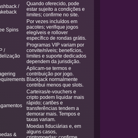
Quando oferecido, pode
shback /
estar sujeito a condições e
keback
limites; confirme no site.
Por vezes incluídos em
pacotes; verifique jogos
ee Spins
elegíveis e rollover
específico de rondas grátis.
Programas VIP variam por
P /
convite/níveis; benefícios,
delização
limites e suporte dedicados
dependem da jurisdição.
Aplicam‑se termos e
gering
contribuição por jogo.
quirements
Blackjack normalmente
contribui menos que slots.
Carteiras/e‑vouchers e
cripto podem liquidar mais
rápido; cartões e
gamentos
transferências tendem a
demorar mais. Tempos e
taxas variam.
Moedas fiduciárias e, em
alguns casos,
edas &
criptomoedas; confirme