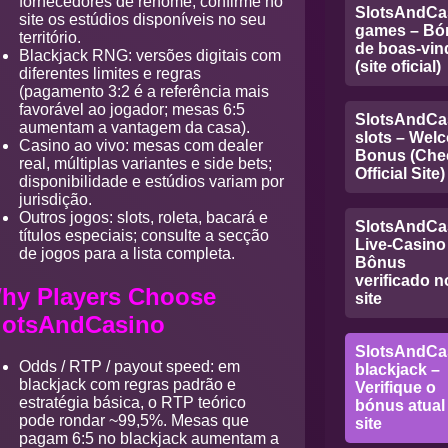
fornecedores de renome; confirme no
SlotsAndCa
site os estúdios disponíveis no seu
games – Bó
território.
de boas‑vin
Blackjack RNG: versões digitais com
(site oficial)
diferentes limites e regras
(pagamento 3:2 é a referência mais
favorável ao jogador; mesas 6:5
SlotsAndCa
aumentam a vantagem da casa).
slots – Wel
Casino ao vivo: mesas com dealer
Bonus (Che
real, múltiplas variantes e side bets;
Official Site)
disponibilidade e estúdios variam por
jurisdição.
Outros jogos: slots, roleta, bacará e
SlotsAndCa
títulos especiais; consulte a secção
Live-Casino
de jogos para a lista completa.
Bônus
verificado n
hy Players Choose
site
lotsAndCasino
SlotsAndCa
Odds / RTP / payout speed: em
blackjack –
blackjack com regras padrão e
Verifique o
estratégia básica, o RTP teórico
bónus atual
pode rondar ~99,5%. Mesas que
site
pagam 6:5 no blackjack aumentam a