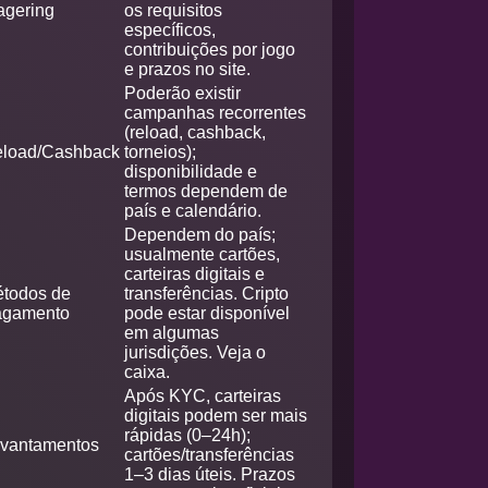
gering
os requisitos
específicos,
contribuições por jogo
e prazos no site.
Poderão existir
campanhas recorrentes
(reload, cashback,
load/Cashback
torneios);
disponibilidade e
termos dependem de
país e calendário.
Dependem do país;
usualmente cartões,
carteiras digitais e
todos de
transferências. Cripto
gamento
pode estar disponível
em algumas
jurisdições. Veja o
caixa.
Após KYC, carteiras
digitais podem ser mais
rápidas (0–24h);
vantamentos
cartões/transferências
1–3 dias úteis. Prazos